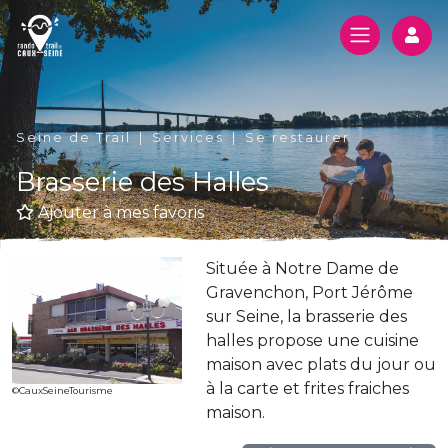
Log
Seine de Trail
Services
Se restaurer
Brasserie des Halles
Ajouter à mes favoris
Située à Notre Dame de
Gravenchon, Port Jérôme
sur Seine, la brasserie des
halles propose une cuisine
maison avec plats du jour ou
à la carte et frites fraiches
©CauxSeineTourisme
maison.